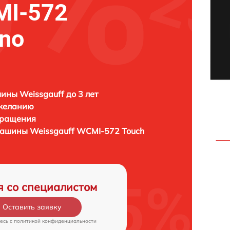
MI-572
ino
ны Weissgauff до 3 лет
 желанию
бращения
емашины
Weissgauff WCMI-572 Touch
я со специалистом
Оставить заявку
есь c
политикой конфиденциальности