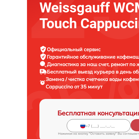
Weissgauff WC
Touch Cappucc
Официальный сервис
Гарантийное обслуживание
кофемаши
Диагностика за наш счет,
ремонт по
Бесплатный выезд курьера
в день о
Замена / чистка счетчика воды коф
Cappuccino от 35 минут
Бесплатная консультаци
Нажимая на кнопку "Оставить заявку" Вы соглашает