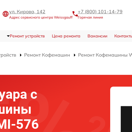
ул. Кирова, 142
+7 (800) 101-14-79
Адрес сервисного центра Weissgauff
Горячая линия
Ремонт устройств
Цена ремонта
Вакансии
Контакт
тройств
Ремонт Кофемашин
Ремонт Кофемашины W
уара с
шины
MI-576