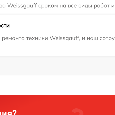
а Weissgauff сроком на все виды работ и
сти
емонта техники Weissgauff, и наш сотру
ция?