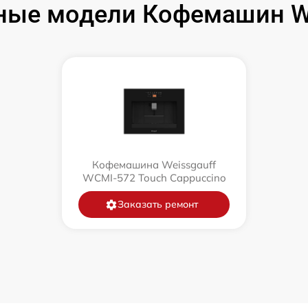
ные модели Кофемашин We
Кофемашина Weissgauff
WCMI-572 Touch Cappuccino
Заказать ремонт