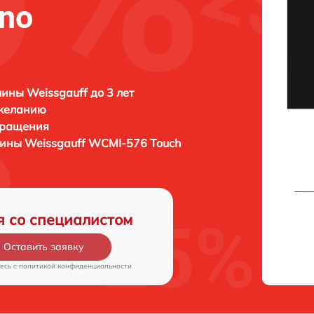
ino
ны Weissgauff до 3 лет
 желанию
бращения
шины
Weissgauff WCMI-576 Touch
я со специалистом
Оставить заявку
есь c
политикой конфиденциальности