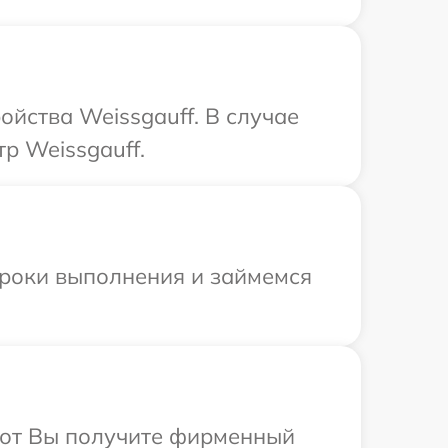
йства Weissgauff. В случае
р Weissgauff.
сроки выполнения и займемся
абот Вы получите фирменный