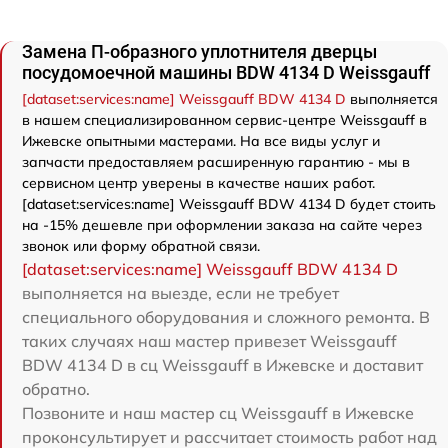
Замена П-образного уплотнителя дверцы
посудомоечной машины BDW 4134 D Weissgauff
[dataset:services:name] Weissgauff BDW 4134 D
выполняется
в нашем специализированном сервис-центре Weissgauff в
Ижевске опытными мастерами. На все виды услуг и
запчасти предоставляем расширенную гарантию - мы в
сервисном центр уверены в качестве наших работ.
[dataset:services:name] Weissgauff BDW 4134 D будет стоить
на -15% дешевле при оформлении заказа на сайте через
звонок или форму обратной связи.
[dataset:services:name] Weissgauff BDW 4134 D
выполняется на выезде, если не требует
специального оборудования и сложного ремонта. В
таких случаях наш мастер привезет Weissgauff
BDW 4134 D в сц Weissgauff в Ижевске и доставит
обратно.
Позвоните и наш мастер сц Weissgauff в Ижевске
проконсультирует и рассчитает стоимость работ над