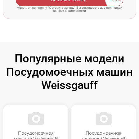
Нажимая на кнопку "Оставить заявку" Вы соглашаетесь c
политикой
конфиденциальности
Популярные модели
Посудомоечных машин
Weissgauff
Посудомоечная
Посудомоечная
машина Weissgauff
машина Weissgauff