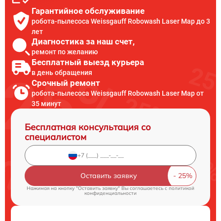
Гарантийное обслуживание
робота-пылесоса Weissgauff Robowash Laser Map до 3
лет
Диагностика за наш счет,
ремонт по желанию
Бесплатный выезд курьера
в день обращения
Срочный ремонт
робота-пылесоса Weissgauff Robowash Laser Map от
35 минут
Бесплатная консультация со
специалистом
Оставить заявку
Нажимая на кнопку "Оставить заявку" Вы соглашаетесь c
политикой
конфиденциальности