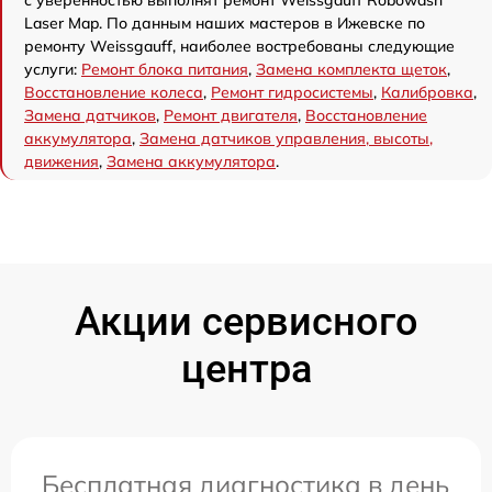
Laser Map. По данным наших мастеров в Ижевске по
ремонту Weissgauff, наиболее востребованы следующие
услуги:
Ремонт блока питания
,
Замена комплекта щеток
,
Восстановление колеса
,
Ремонт гидросистемы
,
Калибровка
,
Замена датчиков
,
Ремонт двигателя
,
Восстановление
аккумулятора
,
Замена датчиков управления, высоты,
движения
,
Замена аккумулятора
.
Акции сервисного
центра
Бесплатная диагностика в день