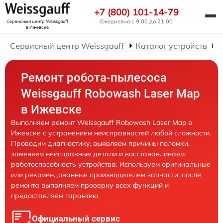
+7 (800) 101-14-79
Ежедневно с 9:00 до 21:00
Сервисный центр Weissgauff
в Ижевске
Сервисный центр Weissgauff
Каталог устройств
Р
Ремонт робота-пылесоса
Weissgauff Robowash Laser Map
в Ижевске
Выполняем ремонт Weissgauff Robowash Laser Map в
Ижевске с устранением неисправностей любой сложности.
Проводим диагностику, выявляем причины поломки,
заменяем неисправные детали и восстанавливаем
работоспособность устройства. Используем оригинальные
или рекомендованные производителем запчасти, после
ремонта выполняем проверку всех функций и
предоставляем гарантию.
Официальный сервис