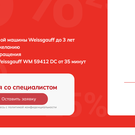
ой машины Weissgauff до 3 лет
 желанию
бращения
eissgauff WM 59412 DC от 35 минут
я со специалистом
Оставить заявку
есь c
политикой конфиденциальности