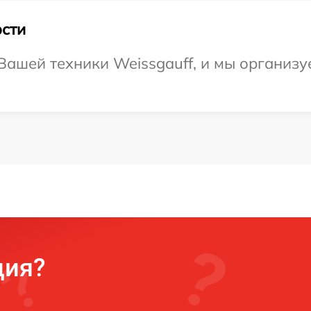
сти
ашей техники Weissgauff, и мы организуе
ция?