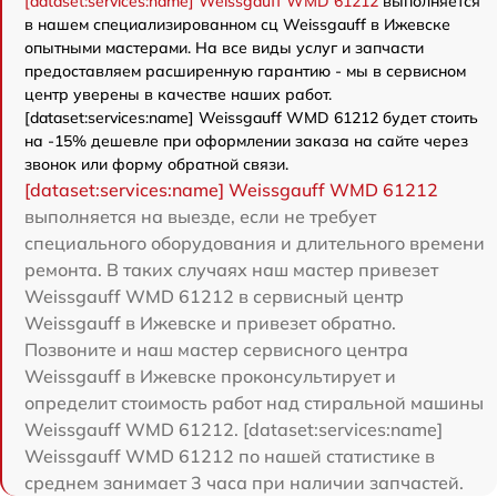
[dataset:services:name] Weissgauff WMD 61212
выполняется
в нашем специализированном сц Weissgauff в Ижевске
опытными мастерами. На все виды услуг и запчасти
предоставляем расширенную гарантию - мы в сервисном
центр уверены в качестве наших работ.
[dataset:services:name] Weissgauff WMD 61212 будет стоить
на -15% дешевле при оформлении заказа на сайте через
звонок или форму обратной связи.
[dataset:services:name] Weissgauff WMD 61212
выполняется на выезде, если не требует
специального оборудования и длительного времени
ремонта. В таких случаях наш мастер привезет
Weissgauff WMD 61212 в сервисный центр
Weissgauff в Ижевске и привезет обратно.
Позвоните и наш мастер сервисного центра
Weissgauff в Ижевске проконсультирует и
определит стоимость работ над стиральной машины
Weissgauff WMD 61212. [dataset:services:name]
Weissgauff WMD 61212 по нашей статистике в
среднем занимает 3 часа при наличии запчастей.