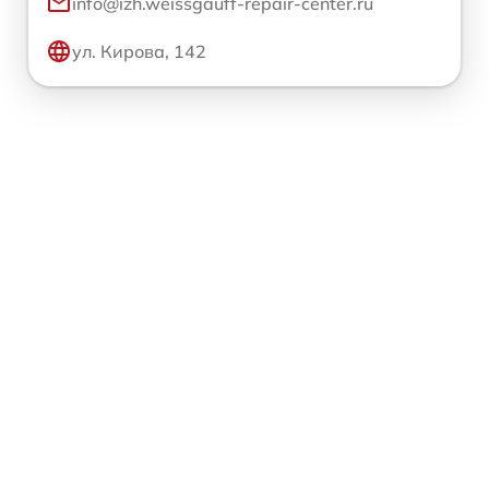
info@izh.weissgauff-repair-center.ru
ул. Кирова, 142