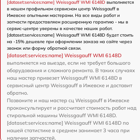
[dataset:services:name] Weissgauff WMI 6148D
выполняется
в нашем профильном сервисном центр Weissgauff в
Ижевске опытными мастерами. На все виды работ и
запчасти предоставляем расширенную гарантию - мы в
сервис-центре уверены в качестве наших работ.
[dataset:services:name] Weissgauff WMI 6148D будет стоить
на -15% дешевле при оформлении заказа на сайте через
звонок или форму обратной связи.
[dataset:services:name] Weissgauff WMI 6148D
выполняется на выезде, если не требует большого
оборудования и сложного ремонта. В таких случаях
наш мастер привезет Weissgauff WMI 6148D в
сервисный центр Weissgauff в Ижевске и доставит
обратно.
Позвоните и наш мастер сц Weissgauff в Ижевске
проконсультирует и рассчитает стоимость работ над
стиральной машины Weissgauff WMI 6148D.
[dataset:services:name] Weissgauff WMI 6148D по
нашей статистике в среднем занимает 3 часа при
наличии запчастей.