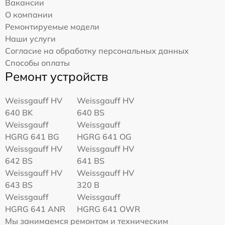
Вакансии
О компании
Ремонтируемые модели
Наши услуги
Согласие на обработку персональных данных
Способы оплаты
Ремонт устройств
Weissgauff HV
Weissgauff HV
640 BK
640 BS
Weissgauff
Weissgauff
HGRG 641 BG
HGRG 641 OG
Weissgauff HV
Weissgauff HV
642 BS
641 BS
Weissgauff HV
Weissgauff HV
643 BS
320 B
Weissgauff
Weissgauff
HGRG 641 ANR
HGRG 641 OWR
Мы занимаемся ремонтом и техническим