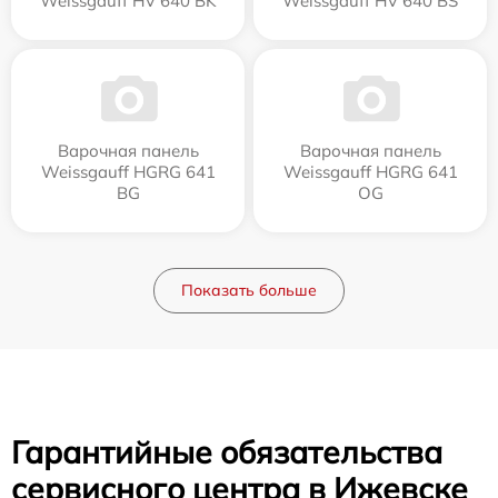
Weissgauff HV 640 BK
Weissgauff HV 640 BS
Варочная панель
Варочная панель
Weissgauff HGRG 641
Weissgauff HGRG 641
BG
OG
Показать больше
Гарантийные обязательства
сервисного центра в Ижевске