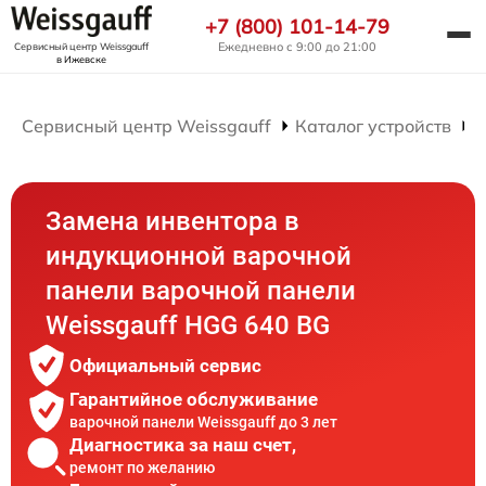
+7 (800) 101-14-79
Ежедневно с 9:00 до 21:00
Сервисный центр Weissgauff
в Ижевске
Сервисный центр Weissgauff
Каталог устройств
Р
Замена инвентора в
индукционной варочной
панели варочной панели
Weissgauff HGG 640 BG
Официальный сервис
Гарантийное обслуживание
варочной панели Weissgauff до 3 лет
Диагностика за наш счет,
ремонт по желанию