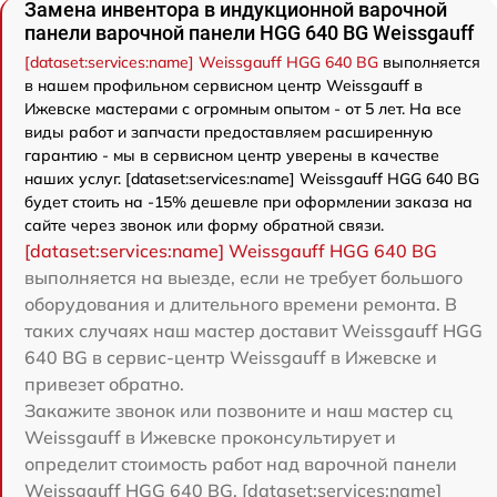
Замена инвентора в индукционной варочной
панели варочной панели HGG 640 BG Weissgauff
[dataset:services:name] Weissgauff HGG 640 BG
выполняется
в нашем профильном сервисном центр Weissgauff в
Ижевске мастерами с огромным опытом - от 5 лет. На все
виды работ и запчасти предоставляем расширенную
гарантию - мы в сервисном центр уверены в качестве
наших услуг. [dataset:services:name] Weissgauff HGG 640 BG
будет стоить на -15% дешевле при оформлении заказа на
сайте через звонок или форму обратной связи.
[dataset:services:name] Weissgauff HGG 640 BG
выполняется на выезде, если не требует большого
оборудования и длительного времени ремонта. В
таких случаях наш мастер доставит Weissgauff HGG
640 BG в сервис-центр Weissgauff в Ижевске и
привезет обратно.
Закажите звонок или позвоните и наш мастер сц
Weissgauff в Ижевске проконсультирует и
определит стоимость работ над варочной панели
Weissgauff HGG 640 BG. [dataset:services:name]