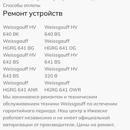
Способы оплаты
Ремонт устройств
Weissgauff HV
Weissgauff HV
640 BK
640 BS
Weissgauff
Weissgauff
HGRG 641 BG
HGRG 641 OG
Weissgauff HV
Weissgauff HV
642 BS
641 BS
Weissgauff HV
Weissgauff HV
643 BS
320 B
Weissgauff
Weissgauff
HGRG 641 ANR
HGRG 641 OWR
Мы занимаемся ремонтом и техническим
обслуживанием техники Weissgauff по истечении
гарантийного периода. Наш центр в Ижевске
работает независимо и не имеет официальной
авторизации от производителя. Цены на ремонт,