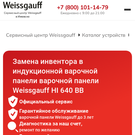
+7 (800) 101-14-79
Ежедневно с 9:00 до 21:00
Сервисный центр Weissgauff
в Ижевске
Сервисный центр Weissgauff
Каталог устройств
Р
Замена инвентора в
индукционной варочной
панели варочной панели
Weissgauff HI 640 BB
Официальный сервис
Гарантийное обслуживание
варочной панели Weissgauff до 3 лет
Диагностика за наш счет,
ремонт по желанию