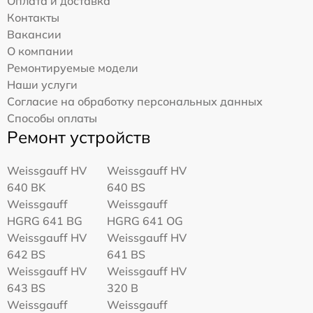
Оплата и доставка
Контакты
Вакансии
О компании
Ремонтируемые модели
Наши услуги
Согласие на обработку персональных данных
Способы оплаты
Ремонт устройств
Weissgauff HV
Weissgauff HV
640 BK
640 BS
Weissgauff
Weissgauff
HGRG 641 BG
HGRG 641 OG
Weissgauff HV
Weissgauff HV
642 BS
641 BS
Weissgauff HV
Weissgauff HV
643 BS
320 B
Weissgauff
Weissgauff