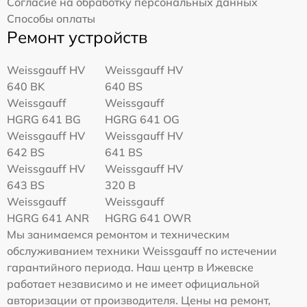
Согласие на обработку персональных данных
Способы оплаты
Ремонт устройств
Weissgauff HV
Weissgauff HV
640 BK
640 BS
Weissgauff
Weissgauff
HGRG 641 BG
HGRG 641 OG
Weissgauff HV
Weissgauff HV
642 BS
641 BS
Weissgauff HV
Weissgauff HV
643 BS
320 B
Weissgauff
Weissgauff
HGRG 641 ANR
HGRG 641 OWR
Мы занимаемся ремонтом и техническим
обслуживанием техники Weissgauff по истечении
гарантийного периода. Наш центр в Ижевске
работает независимо и не имеет официальной
авторизации от производителя. Цены на ремонт,