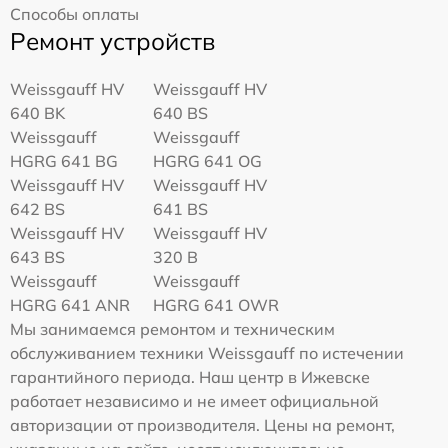
Способы оплаты
Ремонт устройств
Weissgauff HV
Weissgauff HV
640 BK
640 BS
Weissgauff
Weissgauff
HGRG 641 BG
HGRG 641 OG
Weissgauff HV
Weissgauff HV
642 BS
641 BS
Weissgauff HV
Weissgauff HV
643 BS
320 B
Weissgauff
Weissgauff
HGRG 641 ANR
HGRG 641 OWR
Мы занимаемся ремонтом и техническим
обслуживанием техники Weissgauff по истечении
гарантийного периода. Наш центр в Ижевске
работает независимо и не имеет официальной
авторизации от производителя. Цены на ремонт,