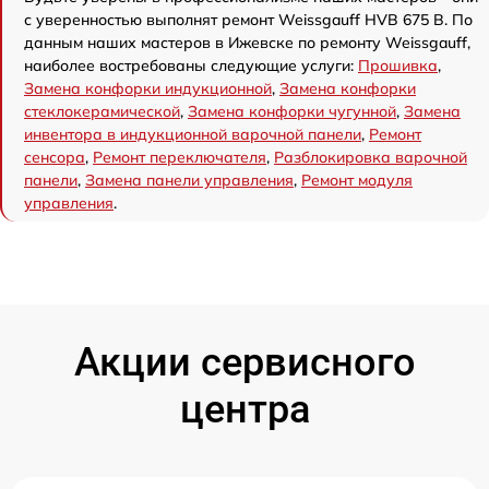
с уверенностью выполнят ремонт Weissgauff HVB 675 B. По
данным наших мастеров в Ижевске по ремонту Weissgauff,
наиболее востребованы следующие услуги:
Прошивка
,
Замена конфорки индукционной
,
Замена конфорки
стеклокерамической
,
Замена конфорки чугунной
,
Замена
инвентора в индукционной варочной панели
,
Ремонт
сенсора
,
Ремонт переключателя
,
Разблокировка варочной
панели
,
Замена панели управления
,
Ремонт модуля
управления
.
Акции сервисного
центра