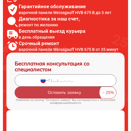
Гарантийное обслуживание
варочной панели Weissgauff HVB 675 B до 3 лет
Диагностика за наш счет,
ремонт по желанию
Бесплатный выезд курьера
в день обращения
Срочный ремонт
варочной панели Weissgauff HVB 675 B от 35 минут
Бесплатная консультация со
специалистом
Оставить заявку
Нажимая на кнопку "Оставить заявку" Вы соглашаетесь c
политикой
конфиденциальности