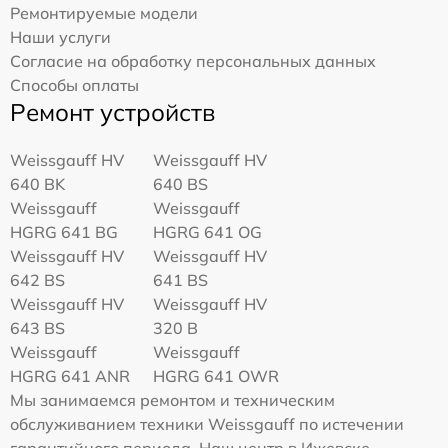
Ремонтируемые модели
Наши услуги
Согласие на обработку персональных данных
Способы оплаты
Ремонт устройств
Weissgauff HV
Weissgauff HV
640 BK
640 BS
Weissgauff
Weissgauff
HGRG 641 BG
HGRG 641 OG
Weissgauff HV
Weissgauff HV
642 BS
641 BS
Weissgauff HV
Weissgauff HV
643 BS
320 B
Weissgauff
Weissgauff
HGRG 641 ANR
HGRG 641 OWR
Мы занимаемся ремонтом и техническим
обслуживанием техники Weissgauff по истечении
гарантийного периода. Наш центр в Ижевске