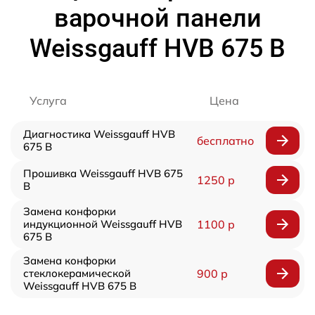
варочной панели
Weissgauff HVB 675 B
Услуга
Цена
Диагностика Weissgauff HVB
бесплатно
675 B
Прошивка Weissgauff HVB 675
1250 р
B
Замена конфорки
индукционной Weissgauff HVB
1100 р
675 B
Замена конфорки
стеклокерамической
900 р
Weissgauff HVB 675 B